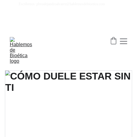
Escríbenos: pbroalejandroalvarez@hablemosdebioetica.com